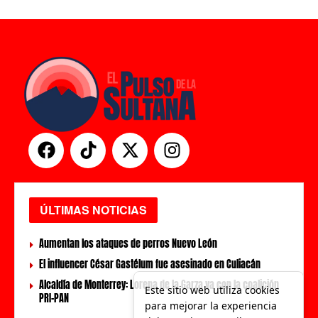
ÚLTIMAS NOTICIAS
Aumentan los ataques de perros Nuevo León
El influencer César Gastélum fue asesinado en Culiacán
Alcaldía de Monterrey: Lorena de la Garza va con la coalición
Este sitio web utiliza cookies
PRI-PAN
para mejorar la experiencia