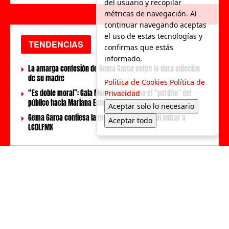
del usuario y recopilar
métricas de navegación. Al
continuar navegando aceptas
el uso de estas tecnologías y
TENDENCIAS
confirmas que estás
informado.
La amarga confesión de Gema Garoa sobre la dura adicción
de su madre
Política de Cookies
Política de
“Es doble moral”: Gala Montes cuestiona el “perdón” del
Privacidad
público hacia Mariana Echeverría
Aceptar solo lo necesario
Gema Garoa confiesa la muerte de su padre al entrar a
Aceptar todo
LCDLFMX
LOCAL
Aumentan los ataques de perros Nuevo León
Alcaldía de Monterrey: Lorena de la Garza va con la coalición PRI-