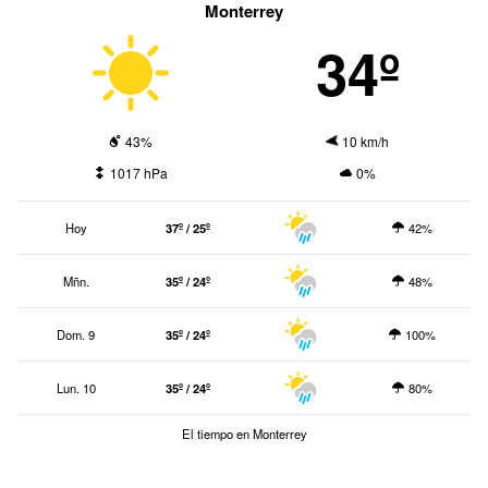
Monterrey
34º
43%
10 km/h
1017 hPa
0%
Hoy
37º / 25º
42%
Mñn.
35º / 24º
48%
Dom. 9
35º / 24º
100%
Lun. 10
35º / 24º
80%
El tiempo en Monterrey