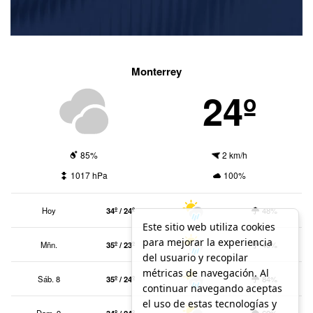
Monterrey
24º
85%
2 km/h
1017 hPa
100%
Hoy
34º / 24º
48%
Este sitio web utiliza cookies
para mejorar la experiencia
Mñn.
35º / 23º
40%
del usuario y recopilar
métricas de navegación. Al
Sáb. 8
35º / 24º
84%
continuar navegando aceptas
el uso de estas tecnologías y