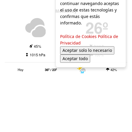
continuar navegando aceptas
el uso de estas tecnologías y
Monterrey
confirmas que estás
26º
informado.
Política de Cookies
Política de
Privacidad
45%
2 km/h
Aceptar solo lo necesario
1015 hPa
100%
Aceptar todo
Hoy
36º / 23º
42%
Mñn.
36º / 24º
41%
Sáb. 8
35º / 24º
44%
Dom. 9
34º / 24º
70%
El tiempo en Monterrey