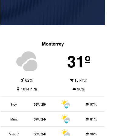
Monterrey
31º
62%
15 km/h
1014 hPa
96%
Hoy
33º / 25º
97%
Mñn.
37º / 24º
81%
Vier. 7
36º / 24º
96%