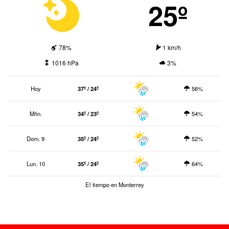
25º
78%
1 km/h
1016 hPa
3%
Hoy
37º / 24º
56%
Mñn.
34º / 23º
54%
Dom. 9
35º / 24º
52%
Lun. 10
35º / 24º
64%
El tiempo en Monterrey