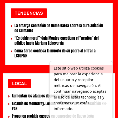
TENDENCIAS
La amarga confesión de Gema Garoa sobre la dura adicción
de su madre
“Es doble moral”: Gala Montes cuestiona el “perdón” del
público hacia Mariana Echeverría
Gema Garoa confiesa la muerte de su padre al entrar a
LCDLFMX
Este sitio web utiliza cookies
para mejorar la experiencia
del usuario y recopilar
LOCAL
métricas de navegación. Al
continuar navegando aceptas
Aumentan los ataques de perros Nuevo León
el uso de estas tecnologías y
confirmas que estás
Alcaldía de Monterrey: Lorena de la Garza va con la coalición PRI-
PAN
informado.
Proponen prohibir cascos en comercios de Nuevo León