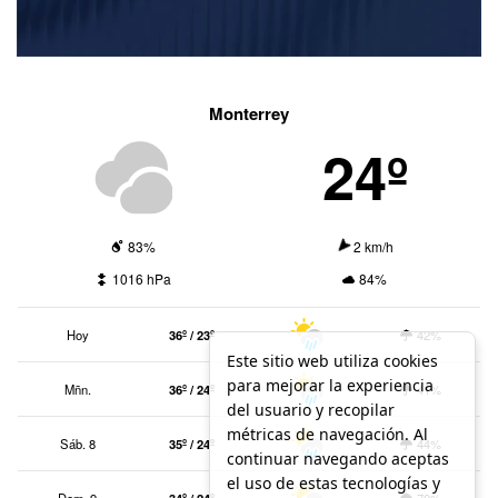
Monterrey
24º
83%
2 km/h
1016 hPa
84%
Hoy
36º / 23º
42%
Este sitio web utiliza cookies
para mejorar la experiencia
Mñn.
36º / 24º
41%
del usuario y recopilar
métricas de navegación. Al
Sáb. 8
35º / 24º
44%
continuar navegando aceptas
el uso de estas tecnologías y