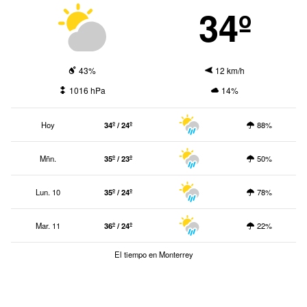
34º
43%
12 km/h
1016 hPa
14%
Hoy
34º / 24º
88%
Mñn.
35º / 23º
50%
Lun. 10
35º / 24º
78%
Mar. 11
36º / 24º
22%
El tiempo en Monterrey