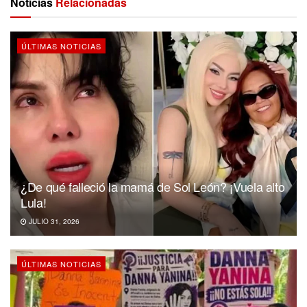
Noticias
Relacionadas
ÚLTIMAS NOTICIAS
¿De qué falleció la mamá de Sol León? ¡Vuela alto
Lula!
JULIO 31, 2026
ÚLTIMAS NOTICIAS