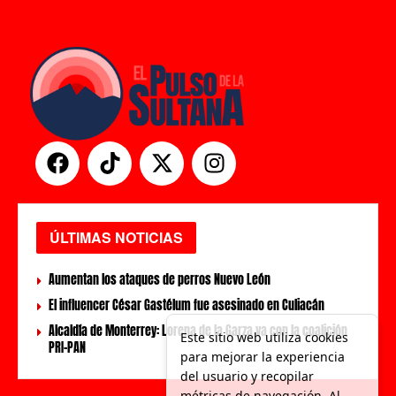
ÚLTIMAS NOTICIAS
Aumentan los ataques de perros Nuevo León
El influencer César Gastélum fue asesinado en Culiacán
Alcaldía de Monterrey: Lorena de la Garza va con la coalición
Este sitio web utiliza cookies
PRI-PAN
para mejorar la experiencia
del usuario y recopilar
métricas de navegación. Al