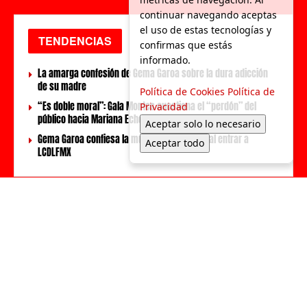
continuar navegando aceptas
el uso de estas tecnologías y
TENDENCIAS
confirmas que estás
informado.
La amarga confesión de Gema Garoa sobre la dura adicción
de su madre
Política de Cookies
Política de
“Es doble moral”: Gala Montes cuestiona el “perdón” del
Privacidad
público hacia Mariana Echeverría
Aceptar solo lo necesario
Gema Garoa confiesa la muerte de su padre al entrar a
Aceptar todo
LCDLFMX
LOCAL
Aumentan los ataques de perros Nuevo León
Alcaldía de Monterrey: Lorena de la Garza va con la coalición PRI-
PAN